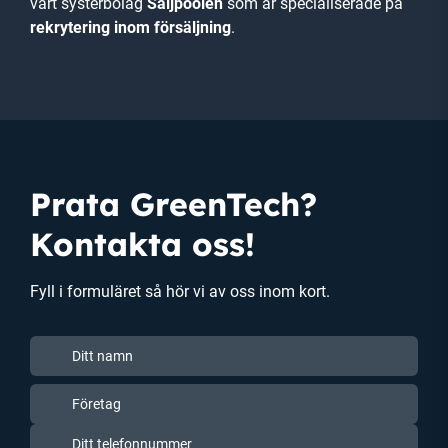
vårt systerbolag
Säljpoolen
som är specialiserade på
rekrytering inom försäljning
.
Prata GreenTech?
Kontakta oss!
Fyll i formuläret så hör vi av oss inom kort.
Ditt
namn
Ditt
Företag
(Obligatoriskt)
namn
(Obligatoriskt)
Ditt