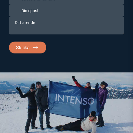
telefonnummer
Din
epost
Ditt
(Obligatoriskt)
ärende
Skicka