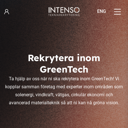
Hoppa
till
ENG
innehåll
Rekrytera inom
GreenTech
Ta hjälp av oss när ni ska rekrytera inom GreenTech! Vi
kopplar samman företag med experter inom områden som
solenergi, vindkraft, vätgas, cirkulär ekonomi och
avancerad materialteknik så att ni kan nå gröna vision.