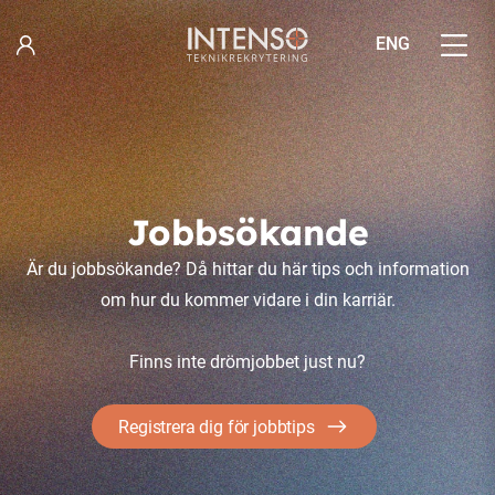
Hoppa
till
ENG
innehåll
Jobbsökande
Är du jobbsökande? Då hittar du här tips och information
om hur du kommer vidare i din karriär.
Finns inte drömjobbet just nu?
Registrera dig för jobbtips