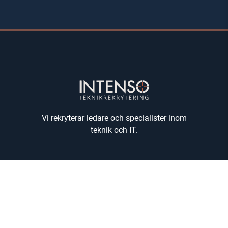
Vi rekryterar ledare och specialister inom
teknik och IT.
LEDIGA JOBB
INTEGRITETSPOLICY
COOKIEPOLICY
KONTAKT
IT-REKRYTERING
TEKNIKREKRYTERING
SEARCH