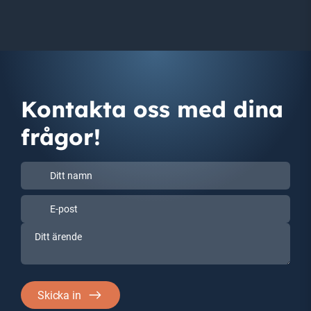
Kontakta oss med dina
frågor!
Ditt
namn
Ditt
E-
(Obligatoriskt)
namn
post
Ditt
(Obligatoriskt)
ärende
(Obligatoriskt)
Skicka in