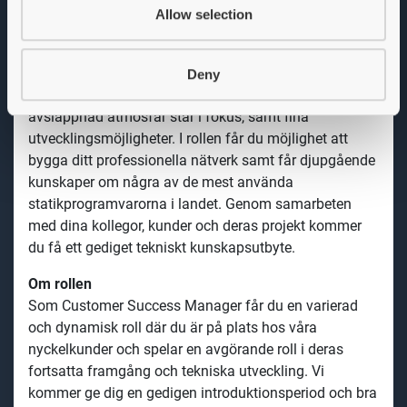
programvaruleverantörer till byggbranschen.
Allow selection
Vi erbjuder
Vi är ett internationellt växande företag och erbjuder en
Deny
arbetsplats med god arbetsmiljö, där förtroende och en
avslappnad atmosfär står i fokus, samt fina
utvecklingsmöjligheter. I rollen får du möjlighet att
bygga ditt professionella nätverk samt får djupgående
kunskaper om några av de mest använda
statikprogramvarorna i landet. Genom samarbeten
med dina kollegor, kunder och deras projekt kommer
du få ett gediget tekniskt kunskapsutbyte.
Om rollen
Som Customer Success Manager får du en varierad
och dynamisk roll där du är på plats hos våra
nyckelkunder och spelar en avgörande roll i deras
fortsatta framgång och tekniska utveckling. Vi
kommer ge dig en gedigen introduktionsperiod och bra