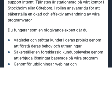
support internt. Tjänsten är stationerad på vårt kontor i
Stockholm eller Göteborg. I rollen ansvarar du för att
säkerställa en ökad och effektiv användning av våra
programvaror.
Du fungerar som en rådgivande expert där du
Vägleder och stöttar kunder i deras projekt genom
att förstå deras behov och utmaningar
Säkerställer en förstklassig kundupplevelse genom
att erbjuda lösningar baserade på våra program
Genomför utbildningar, webinar och
demonstrationer inom FEM – Design för att stärka
kundernas kunskap
Samarbetar nära våra team inom försäljning,
support och marknadsföring