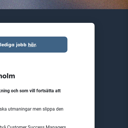
 lediga jobb
här
.