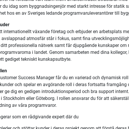
gnadsingenjör till Göteborg / Stoc
er vi dig som är byggnadsingenjör med kunskaper inom beräkni
las i en roll hos oss som Customer Success Manager.
r du för statik, kunskapsdelning och fortsatt vill jobba med te
ävande projektredovisningen? Se hit!
över nu förstärka vårt team inom affärsområdet Structural me
r du idag som byggnadsingenjör med starkt intresse för statik 
het hos en av Sveriges ledande programvaruleverantörer till b
juder