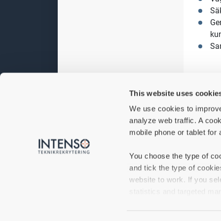
Vi är 
och en
bygga 
statik
du få 
Om ro
Som Cu
This website uses cookie
nyckel
We use cookies to improve
kommer
analyze web traffic. A cook
kontor
mobile phone or tablet for 
använ
Du fun
You choose the type of coo
and tick the type of cooki
Väg
website to work. If you sel
Säk
statistics and targeted mar
Ge
ku
If you do not accept certa