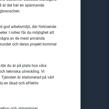
kholm
ng och som vill fortsätta att
kniska utmaningar men slippa den
d två Customer Success Managers.
så är det här en spännande
yggbranschen.