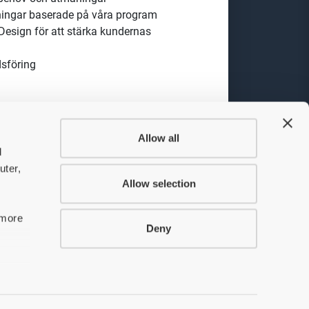
ed god arbetsmiljö, där förtroende
er. I rollen får du möjlighet att
 några av de mest använda
 kunder och deras projekt kommer
är du är på plats hos våra
Allow all
ch tekniska utveckling. Vi
d
 Tjänsten är stationerad på vårt
uter,
lla en ökad och effektiv
Allow selection
 more
Deny
s behov och utmaningar
sningar baserade på våra program
esign för att stärka kundernas
red.