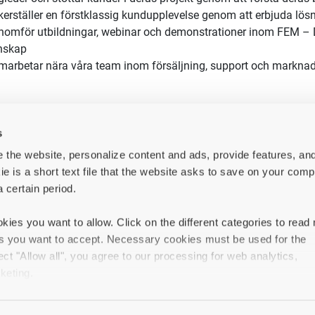
ett internationellt växande företag och erbjuder en arbetsplats m
 avslappnad atmosfär står i fokus, samt fina utvecklingsmöjlighet
ditt professionella nätverk samt får djupgående kunskaper om
programvarorna i landet. Genom samarbeten med dina kollegor,
ett gediget tekniskt kunskapsutbyte.
llen
stomer Success Manager får du en varierad och dynamisk roll d
s
kunder och spelar en avgörande roll i deras fortsatta framgång o
 the website, personalize content and ads, provide features, an
 ge dig en gedigen introduktionsperiod och bra support internt.
ie is a short text file that the website asks to save on your comp
 i Stockholm eller Göteborg. I rollen ansvarar du för att säkerstä
a certain period.
dning av våra programvaror.
gerar som en rådgivande expert där du
kies you want to allow. Click on the different categories to read
es you want to accept. Necessary cookies must be used for the
leder och stöttar kunder i deras projekt genom att förstå dera
ect "Allow all", you agree to our processing for web analytics,
erställer en förstklassig kundupplevelse genom att erbjuda lö
keting.
nomför utbildningar, webinar och demonstrationer inom FEM – D
nskap
in types of cookies, your experience of the website may be impai