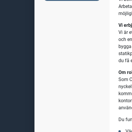
Byg
Nu sök
utveck
Brinne
tidskr
Vi beh
Arbeta
möjlig
Vi erb