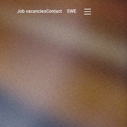
SWE
Job vacancies
Contact