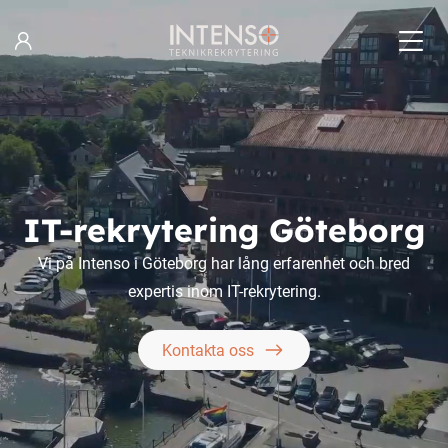
Hoppa
till
innehåll
IT-rekrytering Göteborg
Vi på Intenso i Göteborg har lång erfarenhet och bred
expertis inom IT-rekrytering.
Kontakta oss