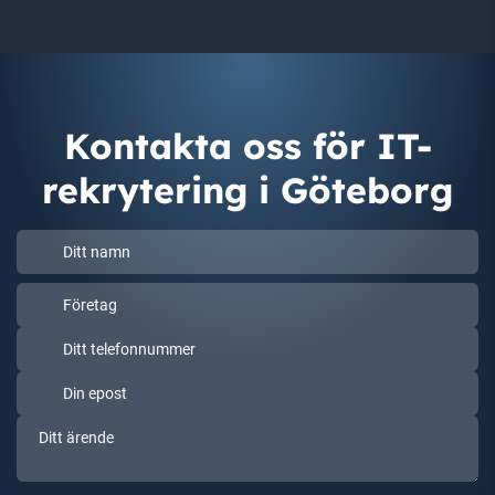
Kontakta oss
för IT-
rekrytering i Göteborg
Ditt
namn
Ditt
Företag
(Obligatoriskt)
namn
(Obligatoriskt)
Ditt
telefonnummer
Din
epost
Ditt
(Obligatoriskt)
ärende
(Obligatoriskt)