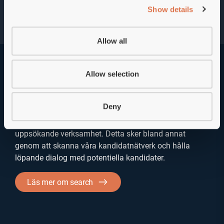
Show details
Allow all
Allow selection
Aktivt sökande
Deny
Därefter påbörjar våra rekryteringskonsulter ett aktivt
sökande efter potentiella kandidater genom
uppsökande verksamhet. Detta sker bland annat
genom att skanna våra kandidatnätverk och hålla
löpande dialog med potentiella kandidater.
Läs mer om search