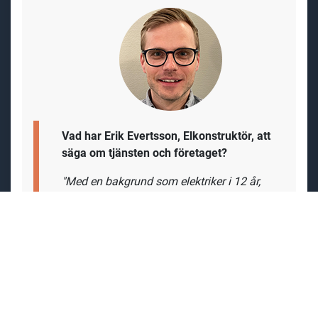
vägledande i vilken riktning du tar, men basen i vår
verksamhet är projektering inom elteknik. Du arbetar
tätt tillsammans med åtta kollegor som idag ingår i
gruppen elteknik. Nedan berättar Erik och Henrik om
hur det är att arbeta på PrimoCon.
Vad har Erik Evertsson, Elkonstruktör, att
säga om tjänsten och företaget?
"Med en bakgrund som elektriker i 12 år,