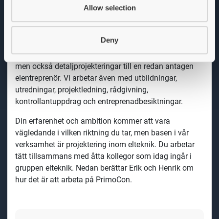
trevliga kollegor där du kan känna engagemang och
Allow selection
arbetsglädje. Vi anstränger oss för att anpassa
arbetsuppgifterna till medarbetarens livssituation för
att få en optimal balans mellan privatliv och arbete.
Deny
Du får arbeta med tekniskt intressanta projekt som är
anpassade efter dina mål, intressen och potential. Vi
erbjuder även vinstdelning och yrkesmässig
utveckling.
Arbetsuppgifter
I rollen som elkonsult hos oss på PrimoCon kan du ha
en mängd olika inriktningar. Vi arbetar med att
upprätta förfrågningsunderlag direkt till beställare,
men också detaljprojekteringar till en redan antagen
elentreprenör. Vi arbetar även med utbildningar,
utredningar, projektledning, rådgivning,
kontrollantuppdrag och entreprenadbesiktningar.
Din erfarenhet och ambition kommer att vara