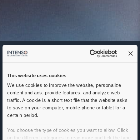
Elkonsult
This website uses cookies
We use cookies to improve the website, personalize
content and ads, provide features, and analyze web
traffic. A cookie is a short text file that the website asks
to save on your computer, mobile phone or tablet for a
certain period.
Elkonsult till Göteborg
You choose the type of cookies you want to allow. Click
on the different categories to read more and tick the type