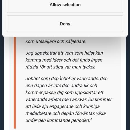
Allow selection
Några ord från Erik Berglund, VD
"
Jag har jobbat på Ibeco sedan 2012 och
Deny
har arbetat inom
försäljningsorganisationen tidigare, både
som utesäljare och säljledare.
Jag uppskattar att vem som helst kan
komma med idéer och det finns ingen
rädsla för att säga var man tycker.
Jobbet som depåchef är varierande, den
ena dagen är inte den andra lik och
kommer
passa dig som uppskattar ett
varierande arbete med ansvar. Du kommer
att leda sju engagerade och kunniga
medarbetare och depån förväntas växa
under den kommande perioden.
"