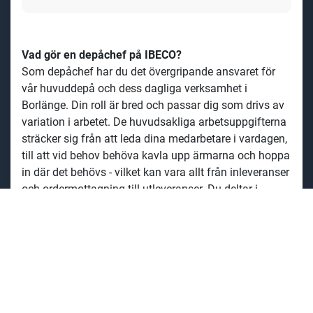
Vad gör en depåchef på IBECO?
Som depåchef har du det övergripande ansvaret för
vår huvuddepå och dess dagliga verksamhet i
Borlänge. Din roll är bred och passar dig som drivs av
variation i arbetet. De huvudsakliga arbetsuppgifterna
sträcker sig från att leda dina medarbetare i vardagen,
till att vid behov behöva kavla upp ärmarna och hoppa
in där det behövs - vilket kan vara allt från inleveranser
och ordermottagning till utleveranser. Du
deltar i
diskussioner avseende personal och investeringar i
lokaler, inventarier och maskiner.
Ditt arbete genomsyras av engagemang och
teamkänsla
för att tillsammans med övriga kollegor
utveckla och driva
depån i en positiv riktning.
Du
arbet
ar på vår depå
i
Borlänge.