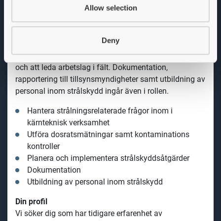
Du planerar och implementerar strålskyddsåtgärder
Allow selection
under avvecklingsprojekt och arbetar med friklassning
av material och hantering av radioaktivt avfall. I rollen
Deny
ingår även arbete med riskbedömningar,
incidenthantering vid strålningsrelaterade händelser
och att leda arbetslag i fält. Dokumentation,
rapportering till tillsynsmyndigheter samt utbildning av
personal inom strålskydd ingår även i rollen.
Hantera strålningsrelaterade frågor inom i
kärnteknisk verksamhet
Utföra dosratsmätningar samt kontaminations
kontroller
Planera och implementera strålskyddsåtgärder
Dokumentation
Utbildning av personal inom strålskydd
Din profil
Vi söker dig som har tidigare erfarenhet av