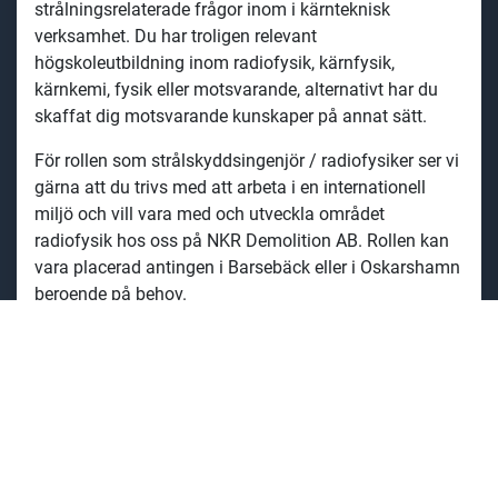
strålningsrelaterade frågor inom i kärnteknisk
verksamhet. Du har troligen relevant
högskoleutbildning inom radiofysik, kärnfysik,
kärnkemi, fysik eller motsvarande, alternativt har du
skaffat dig motsvarande kunskaper på annat sätt.
För rollen som strålskyddsingenjör / radiofysiker ser vi
gärna att du trivs med att
arbeta i en internationell
miljö och vill
vara med
och utveckla området
radiofysik hos oss på NKR Demolition AB. Rollen kan
vara placerad antingen i Barsebäck eller i Oskarshamn
beroende på behov.
Kvalifikationer
Körkort
Tidigare erfarenhet av strålningsrelaterade frågor
inom kärnteknisk verksamhet
Arbetat inom området i minst 5 år
Behärskar svenska och engelska flytande