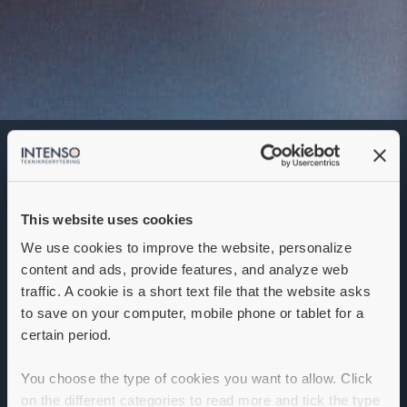
Technical Manager
Filling Machines & Aux
Denna annons går inte längre att söka. Se
alla lediga jobb
här
.
This website uses cookies
We use cookies to improve the website, personalize
content and ads, provide features, and analyze web
traffic. A cookie is a short text file that the website asks
to save on your computer, mobile phone or tablet for a
certain period.
You choose the type of cookies you want to allow. Click
on the different categories to read more and tick the type