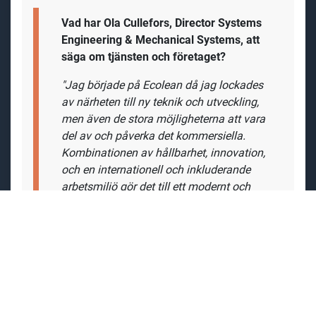
Vad har Ola Cullefors, Director Systems
Engineering & Mechanical Systems, att
säga om tjänsten och företaget?
"Jag började på Ecolean då jag lockades
av närheten till ny teknik och utveckling,
men även de stora möjligheterna att vara
del av och påverka det kommersiella.
Kombinationen av hållbarhet, innovation,
och en internationell och inkluderande
arbetsmiljö gör det till ett modernt och
attraktivt val för personer inom branscher
som teknik, förpackning och hållbar
utveckling.
Vi månar om att alla ska trivas och ha en
bra arbetsmiljö. Det anordnas diverse
sammankomster över året. Vi har friskvård