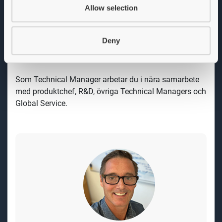
säkerställa att Ecoleans fyllningsmaskiner uppfyller
Allow selection
teknik- och kvalitetsstandarder och kundkrav. Du
ansvarar bland annat
för teknisk roadmap, scoutar ny
teknik, initierar teknik- och feasibility studier, samt
Deny
säkerställer teknisk mognad i projekten som arbetar
efter V-modellen.
Som Technical Manager arbetar du i nära samarbete
med produktchef, R&D, övriga Technical Managers
och
Global Service.