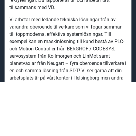
rekryteringar. Du rapporterar till och arbetar tätt
tillsammans med VD.
Vi arbetar med ledande tekniska lösningar från av
varandra oberoende tillverkare som vi fogar samman
till toppmoderna, effektiva systemlösningar. Till
exempel kan en maskinlösning till kund bestå av PLC-
och Motion Controller från BERGHOF / CODESYS,
servosystem från Kollmorgen och LinMot samt
planetväxlar från Neugart – fyra oberoende tillverkare i
en och samma lösning från SDT! Vi ser gärna att din
arbetsplats är på vårt kontor i Helsingborg men andra
lösningar kan diskuteras.
Arbetet innebär en del resor i form av kund-,
leverantörs- och mässbesök - huvudsakligen i Sverige,
Norge och Danmark samt i Tyskland och Schweiz. Det
innebär cirka 30 övernattningar om året.