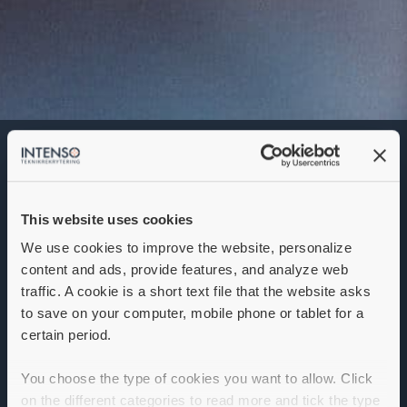
Försäljningschef
Automationslösningar
Denna annons går inte längre att söka. Se
alla lediga jobb
här
.
This website uses cookies
We use cookies to improve the website, personalize
content and ads, provide features, and analyze web
traffic. A cookie is a short text file that the website asks
to save on your computer, mobile phone or tablet for a
certain period.
You choose the type of cookies you want to allow. Click
on the different categories to read more and tick the type