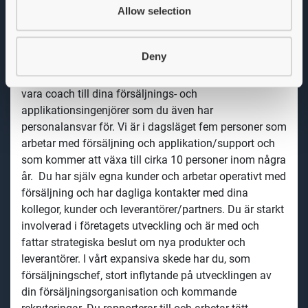
ägare går SDT nu in i en ny expansiv fas. Därför
Allow selection
utökar vi nu vår organisation i syfte att ytterligare
stärka vår position på marknaden.
Deny
Om arbetet
Som försäljningschef kommer du att leda, stödja och
vara coach till dina försäljnings- och
applikationsingenjörer som du även har
personalansvar för. Vi är i dagsläget fem personer som
arbetar med försäljning och applikation/support och
som kommer att växa till cirka 10 personer inom några
år. Du har själv egna kunder och arbetar operativt med
försäljning och har dagliga kontakter med dina
kollegor, kunder och leverantörer/partners. Du är starkt
involverad i företagets utveckling och är med och
fattar strategiska beslut om nya produkter och
leverantörer. I vårt expansiva skede har du, som
försäljningschef, stort inflytande på utvecklingen av
din försäljningsorganisation och kommande