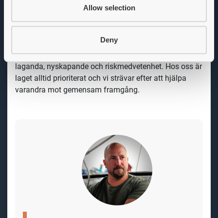
bakgrund och intresse finns möjligheten att
Allow selection
specialisera och vidareutbilda sig inom
disciplinområdena.
Deny
Vår organisation är värdestyrd och präglas av våra
grundläggande värderingar - tillit, ansvarstagande,
laganda, nyskapande och riskmedvetenhet. Hos oss är
laget alltid prioriterat och vi strävar efter att hjälpa
varandra mot gemensam framgång.