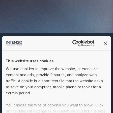
Underhållsingenjör El &
Instrument
Denna annons går inte längre att söka. Se
alla lediga jobb
här
.
This website uses cookies
We use cookies to improve the website, personalize
content and ads, provide features, and analyze web
traffic. A cookie is a short text file that the website asks
to save on your computer, mobile phone or tablet for a
certain period.
You choose the type of cookies you want to allow. Click
on the different categories to read more and tick the type