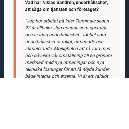
Vad har
Niklas Sandrén, underhållschef,
att säga om tjänsten och företaget?
"Jag har arbetat på Inter Terminals sedan
22 år tillbaka. Jag började som operatör
och är idag underhållschef. Jobbet som
underhållschef är roligt, utmanade och
stimulerande. Möjligheten att få vara med
och påverka vår omställning till en grönare
marknad med nya utmaningar och nya
tekniska lösningar för att få nöjda kunder,
både interna och externa. Vi är ett väldigt
roligt gäng och en grupp som är kända för
vår gemenskap. Det är högt tempo med
mycket skratt."
Läs mer om livet på Inter Terminals.
https://career.masterhelp.se/inter-termin
als