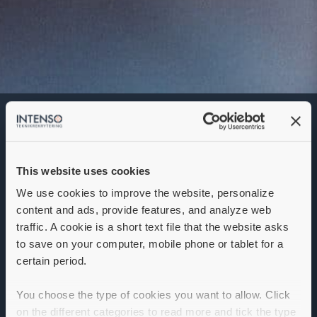
Elektronikingenjör /
Electronics engineer
Denna annons går inte längre att söka. Se
alla lediga jobb
här
.
This website uses cookies
We use cookies to improve the website, personalize
content and ads, provide features, and analyze web
traffic. A cookie is a short text file that the website asks
to save on your computer, mobile phone or tablet for a
certain period.
You choose the type of cookies you want to allow. Click
on the different categories to read more and tick the type