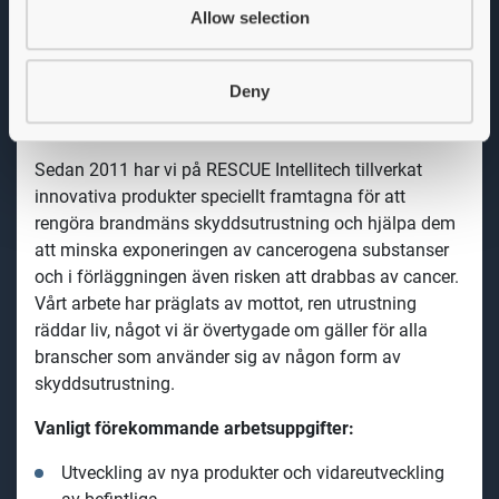
framtida. Du kommer att vara ansvarig för och
Allow selection
fungera som företagets expert i frågor rörande våra
maskiners elsystem och mjukvara. Du blir del i ett
Deny
R&D-team och känner dig bekväm med att jobba både
i labbet och på kontoret.
Sedan 2011 har vi på RESCUE Intellitech tillverkat
innovativa produkter speciellt framtagna för att
rengöra brandmäns skyddsutrustning och hjälpa dem
att minska exponeringen av cancerogena substanser
och i förläggningen även risken att drabbas av cancer.
Vårt arbete har präglats av mottot, ren utrustning
räddar liv, något vi är övertygade om gäller för alla
branscher som använder sig av någon form av
skyddsutrustning.
Vanligt förekommande arbetsuppgifter:
Utveckling av nya produkter och vidareutveckling