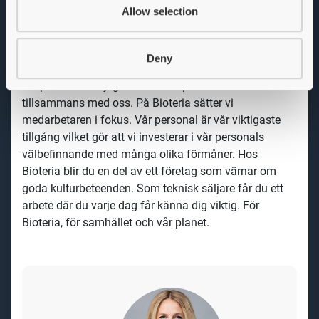
kunskapspartner håller vi även utbildningar och
Allow selection
genomför inventeringar
.
Vi erbjuder
Deny
Vi är just nu inne i en spännande tillväxtfas vilket
skapar stora möjligheter för vår personal att utvecklas
tillsammans med oss. På Bioteria sätter vi
medarbetaren i fokus. Vår personal är vår viktigaste
tillgång vilket gör att vi investerar i vår personals
välbefinnande med många olika förmåner. Hos
Bioteria blir du en del av ett företag som värnar om
goda kulturbeteenden.
Som teknisk säljare får du ett
arbete
där du varje dag får
känna dig viktig. För
Bioteria, för samhället och vår planet.