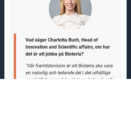
Vad säger Charlotta Buch, Head of
Innovation and Scientific affairs, om hur
det är att jobba på Bioteria?
"Vår framtidsvision är att Bioteria ska vara
en naturlig och ledande del i det uthålliga
samhällsbyggandet och ta en ledande roll
inom waste water och waste management
med särskilt fokus på fastigheter och
verksamheter som hanterar livsmedel.
Bioteria är ett nytänkande och innovativt
företag i en traditionell bransch. Ett
framgångsrikt företag byggs av