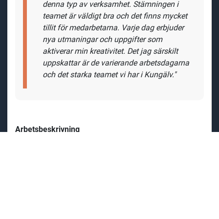
den
na typ av verksamhet. Stämningen i
teamet är
väldigt bra
och det finns mycket
tillit
för medarbetarna. Varje dag erbjuder
nya utmaningar och uppgifter som
aktiverar min kreativitet. Det jag särskilt
uppskattar är de varierande
arbetsdagarna
och det starka teamet vi har i Kungälv."
Arbetsbeskrivning
Som servicetekniker hos oss
arbetar du med service
och underhåll av våra generator set, kylmaskiner,
värmepannor, lastbanker, transformatorer och övriga
maskiner för vår uthyrningsverksamhet. Din arbetsdag
blir mångfacetterad när du växlar mellan att utföra
felsökning
samt genomföra reparationer och
installationer direkt hos kunder, huvudsakligen för