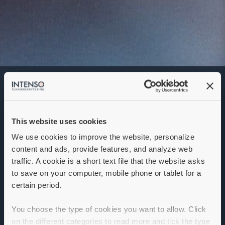
Teknisk säljare
Denna annons går inte längre att söka. Se
alla lediga jobb
här
.
This website uses cookies
We use cookies to improve the website, personalize
content and ads, provide features, and analyze web
traffic. A cookie is a short text file that the website asks
Teknisk säljare till södra
to save on your computer, mobile phone or tablet for a
Sverige
certain period.
Nu söker vi dig som är en driven och nyfiken teknisk
You choose the type of cookies you want to allow. Click
säljare som brinner för att bygga långsiktiga relationer
on the different categories to read more and tick the type