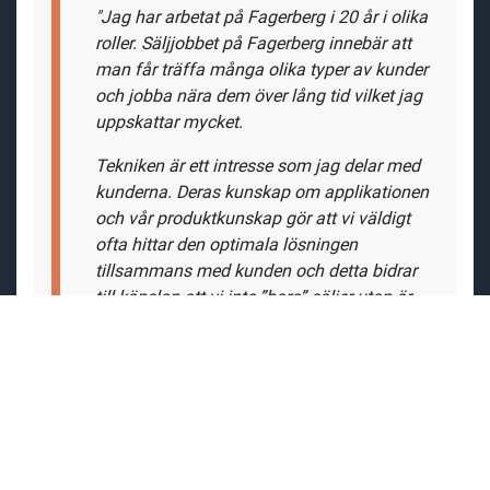
"Jag har arbetat på Fagerberg i 20 år i olika
roller. Säljjobbet på Fagerberg innebär att
man får träffa många olika typer av kunder
och jobba nära dem över lång tid vilket jag
uppskattar mycket.
Tekniken är ett intresse som jag delar med
kunderna. Deras kunskap om applikationen
och vår produktkunskap gör att vi väldigt
ofta hittar den optimala lösningen
tillsammans med kunden och detta bidrar
till känslan att vi inte ”bara” säljer utan är
en viktig partner till våra kunder.
På Fagerberg får varje person jobba med
mycket frihet
att utveckla sin roll, självklart
med en stor portion stöttning. Vi bryr oss
om varandra och sätter varandra i bra
situationer. Här får du ett flexibelt arbete,