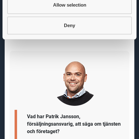
Småland och du utgår från hemmakontor. Säljteamet
Allow selection
består av åtta säljare och tre Key Account Managers,
som delvis också är produktansvariga. Vi har
möjlighet att geografiskt anpassa distriktet så bor du
Deny
mer öster ut går det också bra.
Vad har Patrik Jansson,
försäljningsansvarig, att säga om tjänsten
och företaget?