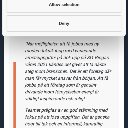
St1 utmärks av starkt entreprenörskap och ett högt
Allow selection
personligt ansvarstagande. Inom biogasproduktionen
arbetar vi som ett sammansvetsat team med korta
beslutsvägar och en passion som genomsyrar vårt
Deny
arbete. Vår dedikation och engagemang är nyckeln till
vår framgång. Var med oss på resan mot en hållbar
framtid!
Vad har Sara Simon
,
driftchef Högbytorp
,
att säga om tjänsten och företaget?