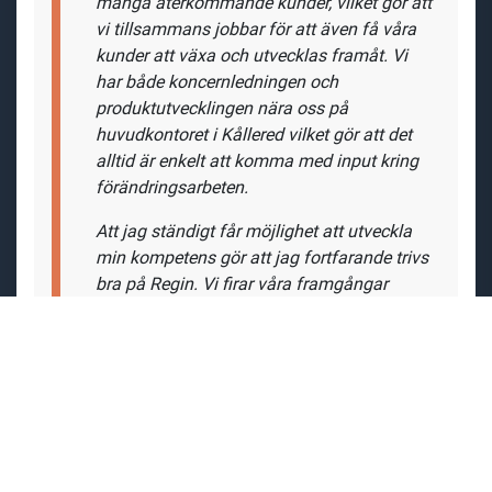
många återkommande kunder, vilket gör att
vi tillsammans jobbar för att även få våra
kunder att växa och utvecklas framåt. Vi
har både koncernledningen och
produktutvecklingen nära oss på
huvudkontoret i Kållered vilket gör att det
alltid är enkelt att komma med input kring
förändringsarbeten.
Att jag ständigt får möjlighet att utveckla
min kompetens gör att jag fortfarande trivs
bra på Regin. Vi firar våra framgångar
tillsammans och man möter alltid ett
leende från en kollega i korridoren."
Arbetsuppgifter
Som teknisk säljare hos oss får du vara med och bidra