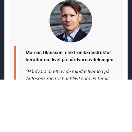
Marcus Olausson, elektronikkonstruktör
berättar om livet på hårdvaruavdelningen
"
Hårdvara är ett av de mindre teamen på
Autocom, men vi har blivit som en familj
med mycket god stämning och kamratskap
i gruppen. Vi har helt enkelt väldigt
roligt
ihop, vilket tillsammans med Autocoms
omsorg om personalen förklarar varför
många av oss jobbat över tio år på
företaget.