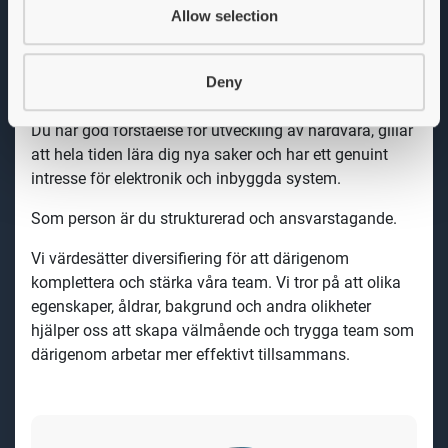
Allow selection
underhåll av dokumentation, utveckling av prototyper
och testning. Du stöttar även produktionslinan och
arbetar med ett kontinuerligt förbättringsarbete.
Deny
Vem är du?
Du har god förståelse för utveckling av hårdvara, gillar
att hela tiden lära dig nya saker och har ett genuint
intresse för elektronik och inbyggda system.
Som person är du strukturerad och ansvarstagande.
Vi värdesätter diversifiering för att därigenom
komplettera och stärka våra team. Vi tror på att olika
egenskaper, åldrar, bakgrund och andra olikheter
hjälper oss att skapa välmående och trygga team som
därigenom arbetar mer effektivt tillsammans.