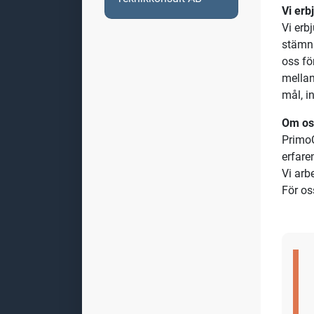
Vi erb
Vi erb
stämni
oss fö
mellan
mål, i
Om os
Prim
erfare
Vi arb
För os