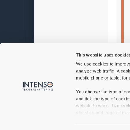
This website uses cookie
We use cookies to improve
analyze web traffic. A cook
mobile phone or tablet for 
You choose the type of coo
and tick the type of cooki
website to work. If you sel
statistics and targeted mar
If you do not accept certa
Arbets