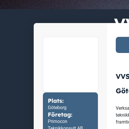
V
VV
Gö
Plats:
Göteborg
Verksa
Företag:
teknik
Primocon
framti
Teknikkonsult AB