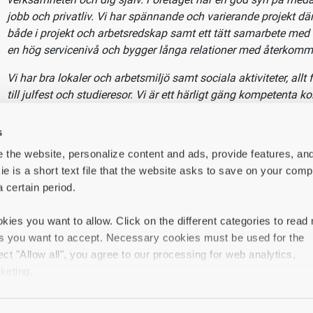
med och utveckla verksamheten och dig själv. Företaget har e
syn på medarbetaren och balansen mellan jobb och privatliv. V
spännande och varierande projekt där vi följer teknikutvecklin
både i projekt och arbetsredskap samt ett tätt samarbete med 
en hög servicenivå och bygger långa relationer med återkomm
Vi har bra lokaler och arbetsmiljö samt sociala aktiviteter, a
till julfest och studieresor. Vi är ett härligt gäng kompetenta ko
s
engagerade och delar med sig av erfarenheter.
 the website, personalize content and ads, provide features, an
ie is a short text file that the website asks to save on your comp
För att trivas i denna roll behöver du vara serviceminded och
a certain period.
samarbeta och kommunicera med både kund och kollegor. Det är
ett varierande arbete med olika typer av arbetsuppgifter och rolle
kies you want to allow. Click on the different categories to read
Läs mer om livet på PrimoCon på
https://primocon.se/2022/
es you want to accept. Necessary cookies must be used for the
ect "Allow all", you agree to our processing for web analytics,
keting.
in types of cookies, your experience of the website may be impai
uppgifter