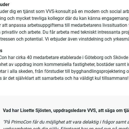
juder
juder dig en tjänst som VVS-konsult på en modern och social arb
ng och mycket trevliga kollegor där du kan känna engagemang o
r att anpassa arbetsuppgifterna till medarbetarens livssituation 
 privatliv och arbete. Du får arbeta med tekniskt intressanta pr
ntressen och potential. Vi erbjuder även vinstdelning och yrkesm
s
oCon
har cirka 40 medarbetare etablerade i Göteborg och Skövd
nhet av uppdrag inom kommersiella fastigheter, bostäder samt i
etar i alla skeden, från förstudier till bygghandlingsprojektering
s är det självklart att samarbeta och ha väldigt kul tillsammans!
Vad har Lisette Sjösten, uppdragsledare VVS, att säga om tj
och företaget?
"På Primo
Con får du möjlighet att vara delaktig i frågor samt a