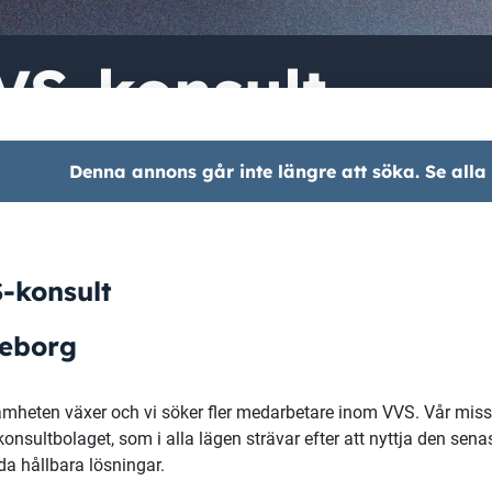
VS-konsult
Denna annons går inte längre att söka. Se alla
S
-konsult
teborg
mheten växer och vi söker fler medarbetare inom VVS.
Vår miss
konsultbolaget, som i alla lägen strävar efter att nyttja den sena
da hållbara lösningar.