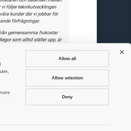
n god
i har
gen
våra kunder där vi jobbar för
ande förfrågningar.
llt från gemensamma frukostar
llegor som alltid ställer upp, är
Allow all
d
uter,
 lyhörd mot kund samt kunna
Allow selection
 också viktigt att du gillar
r i olika projekt."
 more
Deny
11/07/jobba_pa_primocon/
red.