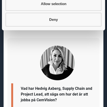
kommande generationer. Vi växer mycket och du
Allow selection
kommer kunna vara med och påverka denna
tillväxtresa som en nyckelmedlem i bolaget. Vi
erbjuder även marknadsmässig lön, förmånspaket och
Deny
en flexibel och internationell arbetsmiljö.
Vad har Hedvig Axberg, Supply Chain and
Project Lead, att säga om hur det är att
jobba på CemVision?