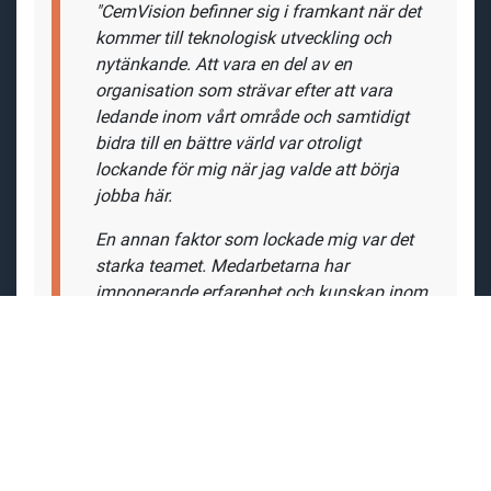
"CemVision befinner sig i framkant när det
kommer till teknologisk utveckling och
nytänkande. Att vara en del av en
organisation som strävar efter att vara
ledande inom vårt område och samtidigt
bidra till en bättre värld var otroligt
lockande för mig när jag valde att börja
jobba
här.
En annan faktor som lockade mig var det
starka teamet. Medarbetarna har
imponerande erfarenhet och kunskap inom
sina respektive områden. Att få arbeta
tillsammans med sådana talangfulla
individer såg jag som en unik möjlighet.
Dessutom var det mångfalden bland
teamet som verkligen gjorde skillnad.
För att trivas
som projektledare på