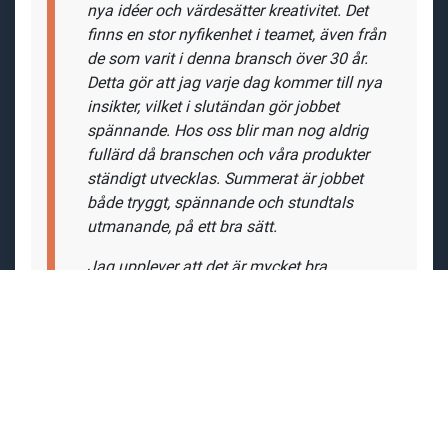
nya idéer och värdesätter kreativitet. Det
finns en stor nyfikenhet i teamet, även från
de som varit i denna bransch över 30 år.
Detta gör att jag varje dag kommer till nya
insikter, vilket i slutändan gör jobbet
spännande. Hos oss blir man nog aldrig
fullärd då branschen och våra produkter
ständigt utvecklas. Summerat är jobbet
både tryggt, spännande och stundtals
utmanande, på ett bra sätt.
Jag upplever att det är mycket bra
stämning med lagom högt i tak och öppna
dörrar. Vi strävar hela tiden efter att vara
bra kollegor mot varandra, med allt vad det
innebär. Alla hjälps åt och det finns ingen
prestige mellan kollegorna."