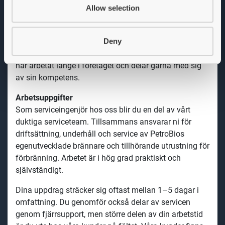
Allow selection
förutsättningar har vi en introduktionsplan om vår
verksamhet och produktportfölj.
Deny
Idag arbetar drygt 30 personer i verksamheten varav
ungefär en tredjedel är tekniker. Många av kollegorna
har arbetat länge i företaget och delar gärna med sig
av sin kompetens.
Arbetsuppgifter
Som serviceingenjör hos oss blir du en del av vårt
duktiga serviceteam. Tillsammans ansvarar ni för
driftsättning, underhåll och service av PetroBios
egenutvecklade brännare och tillhörande utrustning för
förbränning. Arbetet är i hög grad praktiskt och
självständigt.
Dina uppdrag sträcker sig oftast mellan 1–5 dagar i
omfattning. Du genomför också delar av servicen
genom fjärrsupport, men större delen av din arbetstid