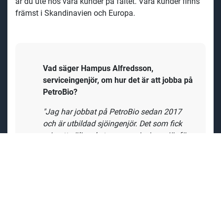
är du ute hos våra kunder på fältet. Våra kunder finns
främst i Skandinavien och Europa.
Vad säger Hampus Alfredsson,
serviceingenjör, om hur det är att jobba på
PetroBio?
"Jag har jobbat på PetroBio sedan 2017
och är utbildad sjöingenjör. Det som fick
mig att välja yrket som serviceingenjör före
sjön var fördelen med att komma hem
varje helg och fortfarande få resa. Att
jobba på PetroBio är varierande och
utmanande på många plan vilket gör att
den ena dagen aldrig är den andra lik.
Vi har en god stämning i teamet och de