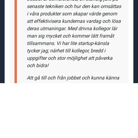
senaste tekniken och hur den kan omsättas
i våra produkter som skapar värde genom
att effektivisera kundernas vardag och lösa
deras utmaningar. Med drivna kollegor lär
man sig mycket och kommer lätt framåt
tillsammans.
Vi har lite startup-känsla
tycker jag; närhet till kollegor, bredd i
uppgifter och stor möjlighet att påverka
och bidra!
Att gå till och från jobbet och kunna känna
att det man gör verkligen gör skillnad för en
annan människa och bidrar till ett tryggare,
säkrare och stabilare samhälle är
värdefullt.
"