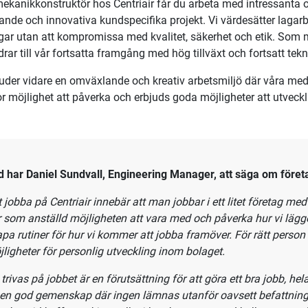
anikkonstruktör till Göteborg
kanikkonstruktör hos oss blir du en del av ett ledande och sn
kus på avancerad processteknik för rening av luftburna föroren
ter och anläggningar ligger i teknikens framkant och våra kund
rier, exempelvis livsmedel, biogas, avlopp och avfall.
juder
kanikkonstruktör hos Centriair får du arbeta med intressanta o
nde och innovativa kundspecifika projekt. Vi värdesätter lagarbe
gar utan att kompromissa med kvalitet, säkerhet och etik.
Som
drar till vår fortsatta framgång med hög tillväxt och fortsatt tek