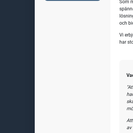
Mek
Som me
med fo
produk
indust
Vi erb
Som me
spänna
lösnin
och bi