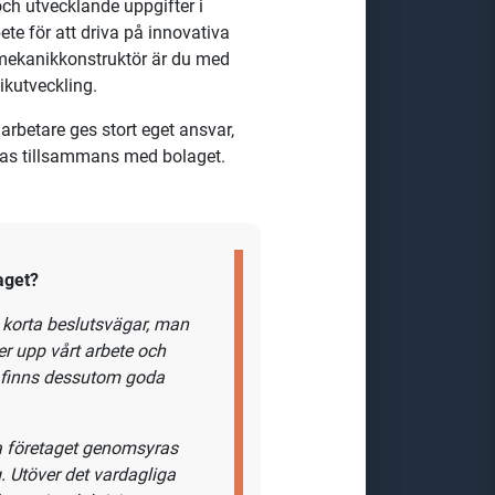
abbväxande miljöteknikföretag
ingar och odörkontroll. Våra
er finns inom många olika
ch utvecklande uppgifter i
te för att driva på innovativa
mekanikkonstruktör
är du med
nikutveckling.