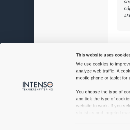
Vi erb
har st
Va
fö
This website uses cookie
We use cookies to improve
"At
analyze web traffic. A cook
kor
mobile phone or tablet for 
och
kom
You choose the type of coo
utv
and tick the type of cooki
Att
website to work. If you sel
av 
statistics and targeted mar
sna
någ
If you do not accept certa