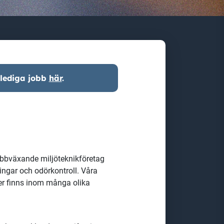
 lediga jobb
här
.