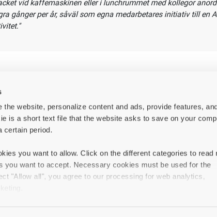
juder vidare en omväxlande och kreativ arbetsmiljö där våra med
or möjlighet att påverka och
erbjuds goda möjligheter att utvec
d har Daniel Sundvall, Engineering Manager, att säga om
retaget?
s
 the website, personalize content and ads, provide features, an
t jobba på Centriair innebär att man jobbar i ett litet företag med
ie is a short text file that the website asks to save on your comp
ta beslutsvägar, man har som anställd möjligheten att vara me
a certain period.
 påverka hur vi lägger upp vårt arbete och skapa rutiner för hur 
mer att jobba framöver. För rätt person finns dessutom goda mö
kies you want to allow. Click on the different categories to read
eckling inom bolaget.
es you want to accept. Necessary cookies must be used for the
 trivas på jobbet är en förutsättning för att göra ett bra jobb, h
ect "Allow all", you agree to our processing for web analytics,
en god gemenskap där ingen lämnas utanför oavsett befattning.
keting.
cket vid kaffemaskinen eller i lunchrummet med kollegor anordna
ra gånger per år, såväl som egna medarbetares initiativ till en 
in types of cookies, your experience of the website may be impai