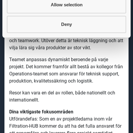
För att lyckas i rollen som Project Manager
bör du vara
Allow selection
en affärsinriktad problemlösare, där struktur,
samarbete och ansvar är av största vikt för dig. Stor
Deny
vikt läggs vid dina personliga egenskaper, som hur du
driver arbetet framåt, tar ägarskap, kommunikation
och teamwork. Utöver detta är teknisk läggning och att
vilja lära sig våra produkter av stor vikt.
Teamet anpassas dynamiskt beroende på varje
projekt. Det kommer
framför allt bestå av kollegor från
Operations-teamet som ansvarar för teknisk support,
produktion, kvalitetssäkring och logistik.
Resor kan vara en del av rollen, både nationellt och
internationellt.
Dina viktigaste fokusområden
Utförandefas: Som en av projektledarna inom vår
Filtration-HUB kommer du att ha det fulla ansvaret för