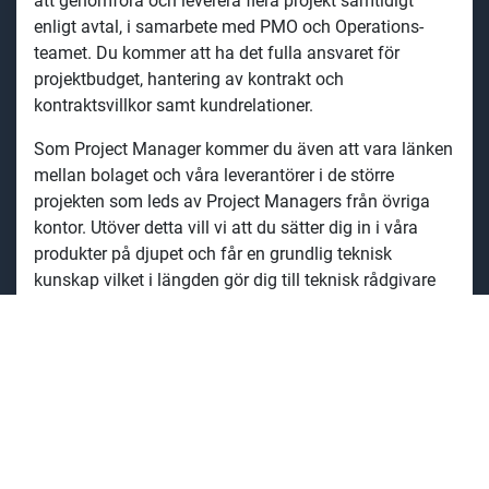
att genomföra och leverera flera projekt samtidigt
enligt avtal, i samarbete med PMO och Operations-
teamet. Du kommer att ha det fulla ansvaret för
projektbudget, hantering av kontrakt och
kontraktsvillkor samt kundrelationer.
Som Project Manager kommer du även att vara länken
mellan bolaget och våra leverantörer i de större
projekten som leds av Project Managers från övriga
kontor. Utöver detta vill vi att du sätter dig in i våra
produkter på djupet och får en grundlig teknisk
kunskap vilket i längden gör dig till teknisk rådgivare
inom Filtration hos oss.
Vi erbjuder
För dig med ett par års
erfarenhet av projektledning är
detta en spännande och intressant roll inom ett snabbt
växande område. Du erbjuds en öppen och dynamisk
arbetsplats med högt tempo och engagerade kollegor.