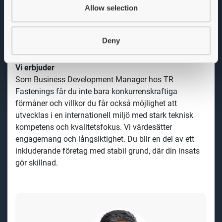
utrustning, till energi- och telekom, samt bred
Allow selection
industriell produktion. I rollen som Business
Development Manager kommer du främst arbeta mot
generell industri, medicinteknik samt smart
Deny
infrastruktur.
Vi erbjuder
Som Business Development Manager hos TR
Fastenings får du inte bara konkurrenskraftiga
förmåner och villkor du får också möjlighet att
utvecklas i en internationell miljö med stark teknisk
kompetens och kvalitetsfokus. Vi värdesätter
engagemang och långsiktighet. Du blir en del av ett
inkluderande företag med stabil grund, där din insats
gör skillnad.