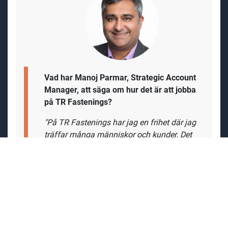
Vad har Manoj Parmar, Strategic Account
Manager, att säga om hur det är att jobba
på
TR Fastenings?
"På TR Fastenings har jag en frihet där jag
träffar många människor och kunder. Det
är en platt organisation med korta
beslutsvägar och möjlighet att bli en
generalist liksom en specialist.
För att trivas
i tjänsten som Business
Development Manager är det viktigt att
vara självmotiverad och orädd.