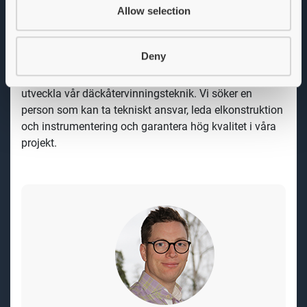
Om rollen
Allow selection
Som Lead Engineer får du möjligheten att vara med
och forma fabrikerna för framtiden. Du kommer att
Deny
vara ansvarig för att planera, genomföra och
säkerställa kvalitet inom ditt specialistområde samt
utveckla vår däckåtervinningsteknik. Vi söker en
person som kan ta tekniskt ansvar, leda elkonstruktion
och instrumentering och garantera hög kvalitet i våra
projekt.