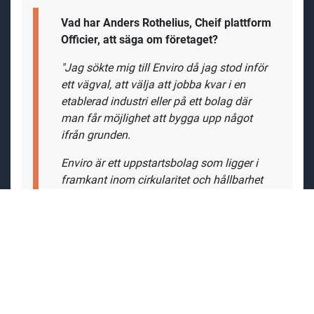
Vad har Anders Rothelius, Cheif plattform
Officier, att säga om
företaget?
"Jag sökte mig till Enviro då jag stod inför
ett vägval, att välja att jobba kvar i en
etablerad industri eller på ett bolag där
man får möjlighet att bygga upp något
ifrån grunden.
Enviro är ett uppstartsbolag som ligger i
framkant inom cirkularitet och hållbarhet
och består av engagerad personal som vill
jobba för en hållbar däckindustri. Genom
åren har det arbetats upp mycket
kompetens för att möjliggöra detta och det
är spännande att få vara med på resan när
vi nu skall rulla ut teknologin, först i EU och
därefter i andra delar av världen.