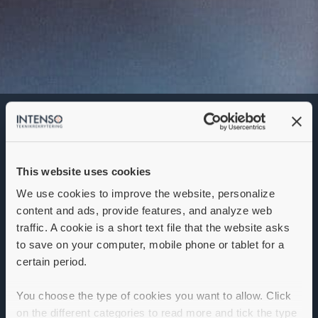
Lead Engineer – El &
Instrument
Denna annons går inte längre att söka. Se
alla lediga jobb
här
.
This website uses cookies
We use cookies to improve the website, personalize
content and ads, provide features, and analyze web
traffic. A cookie is a short text file that the website asks
to save on your computer, mobile phone or tablet for a
certain period.
You choose the type of cookies you want to allow. Click
on the different categories to read more and tick the type