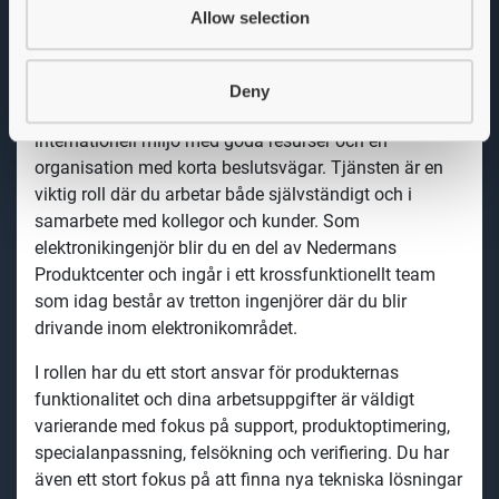
optimerade för personal och verksamhet där det också
Allow selection
finns ett modernt elektroniklabb.
Om tjänsten
Deny
I rollen som elektronikingenjör
erbjuds du en
internationell miljö med goda resurser och en
organisation med korta beslutsvägar. Tjänsten är en
viktig roll där du
arbetar både självständigt och i
samarbete med kollegor och kunder.
Som
elektronikingenjör
blir du en del av Nedermans
Produktcenter
och ingår i ett krossfunktionellt team
som idag består av tretton ingenjörer där du blir
drivande inom elektronikområdet.
I
rollen
har du ett stort ansvar för produkternas
funktionalitet och
dina arbetsuppgifter är väldigt
varierande med fokus på support, produktoptimering,
specialanpassning, felsökning och verifiering. Du har
även ett stort fokus på att finna nya tekniska lösningar