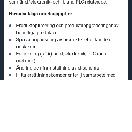
som är el/elektronik- och ibland PLC-relaterade.
Huvudsakliga arbetsuppgifter
Produktoptimering och produktuppgraderingar av
befintliga produkter
Specialanpassning av produkter efter kunders
önskemål
Felsökning (RCA) på el, elektronik, PLC (och
mekanik)
Ändring och framställning av el-schema
Hitta ersättningskomponenter (i samarbete med
inköp)
Leverantör- och kundkontakt i bl.a. komponent och
reklamationsärenden
Utföra test och verifiering
Dokumentera och skriva instruktioner
Din profil
Vi tror att du som söker tjänsten har utbildning som