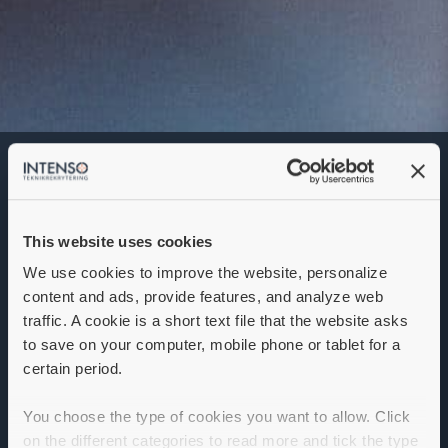
Elektronikingenjör /
Supportingenjör
Denna annons går inte längre att söka. Se
alla lediga jobb
här
.
This website uses cookies
We use cookies to improve the website, personalize
content and ads, provide features, and analyze web
traffic. A cookie is a short text file that the website asks
to save on your computer, mobile phone or tablet for a
certain period.
You choose the type of cookies you want to allow. Click
on the different categories to read more and tick the type