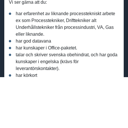
Vi ser gärna att du:
har erfarenhet av liknande processtekniskt arbete
ex som Processtekniker, Drifttekniker alt
Underhållstekniker från processindustri, VA, Gas
eller liknande.
har god datavana
har kunskaper i Office-paketet.
talar och skriver svenska obehindrat, och har goda
kunskaper i engelska (krävs för
leverantörskontakter).
har körkort
Det är meriterande om du innehar traverskort och har
utbildbildningsbevis på Heta arbeten.
Dina egenskaper:
Du är en god arbetskamrat och sann lagspelare
samtidigt som du självständigt driver dina uppgifter
och ditt arbete framåt. Det är viktigt att du har en vilja