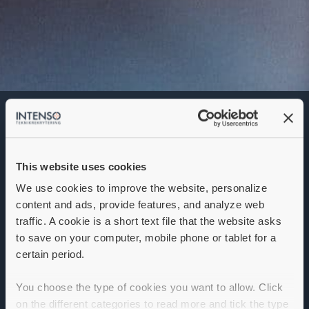
Drifttekniker
Denna annons går inte längre att söka. Se
alla lediga jobb
här
.
This website uses cookies
We use cookies to improve the website, personalize
content and ads, provide features, and analyze web
traffic. A cookie is a short text file that the website asks
Drifttekniker
to save on your computer, mobile phone or tablet for a
certain period.
Som drifttekniker får du en omväxlande vardag
omgiven av mekanik och teknik. Gemenskapen och
You choose the type of cookies you want to allow. Click
lagandan är god och med frihet under ansvar utför du
on the different categories to read more and tick the type
ditt arbete under dagtid.