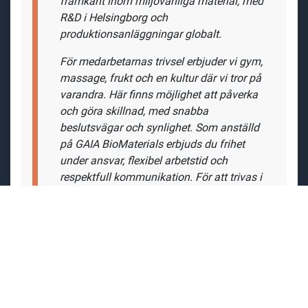
Vad har Konrad Rosén, R&D Manager, att
säga om tjänsten och företaget?
"Jag valde att jobba på
GAIA
BioMaterials
för att få vara en del av tillväxtresan från
dag ett, vara en del i den entreprenöriella
processen och bidra till att utveckla
produkten. Framtidsvisionen är att ligga i
framkant inom miljövänliga material, med
R&D i Helsingborg och
produktionsanläggningar globalt.
För medarbetarnas trivsel erbjuder vi gym,
massage, frukt och en kultur där vi tror på