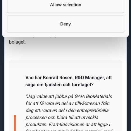
investerar i hållbarhetsfokuserade tillväxtbolag.
Allow selection
Vi erbjuder
Din och vår framgång bygger på god kännedom om
Deny
branschen, tekniken och produkten. Du kommer ges en
omfattande introduktion där du får möjlighet att lära
känna dina kolleger, tekniken samt våra kunder och
samarbetspartners. Du blir en del av ett familjärt bolag
där alla drivs av att göra oss och våra produkter bättre
och på så sätt möjliggöra fortsatt tillväxt. Du får
möjlighet att arbeta med hållbara produkter och på så
sätt bidra till hållbar utveckling. Vi växer och du och
din roll har goda möjligheter att utvecklas i takt med
bolaget.