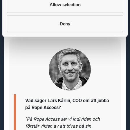
har ett väldigt generöst friskvårdsbidrag. Här trivs du
Allow selection
som vill arbeta på ett företag där det händer mycket
och där sammanhållning och gemenskap värderas
högt.
Deny
Vad säger Lars Kårlin,
COO om att jobba
på Rope Access?
"På Rope Access ser vi individen och
förstår vikten av att trivas på sin