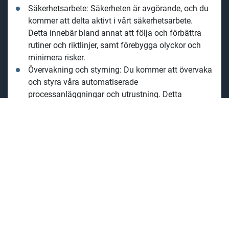
Säkerhetsarbete: Säkerheten är avgörande, och du
kommer att delta aktivt i vårt säkerhetsarbete.
Detta innebär bland annat att följa och förbättra
rutiner och riktlinjer, samt förebygga olyckor och
minimera risker.
Övervakning och styrning: Du kommer att övervaka
och styra våra automatiserade
processanläggningar och utrustning. Detta
inkluderar att justera inställningar för att optimera
produktionen och säkerställa hög kvalitet.
Kontroller och rondering: Du kommer att utföra
regelbundna kontroller och ronderingar av
anläggningar för att säkerställa funktion och
upptäcka avvikelser i tid.
Felsökning och problemlösning: Du kommer att
felsöka och åtgärda driftstörningar och tekniska
problem, både praktiskt och analytiskt.
Dokumentation och rapportering: Du dokumenterar