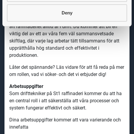
Arbetet som drifttekniker innebär kontinuerlig
skiftgång, du kommer att arbeta under olika tider på
Deny
dygnet, inklusive nätter och helger, för att säkerställa
att raffinaderiet alltid är i drift. Du kommer att bli en
viktig del av ett av våra fem väl sammansvetsade
skiftlag, där varje lag arbetar tätt tillsammans för att
upprätthålla hög standard och effektivitet i
produktionen.
Låter det spännande? Läs vidare för att få reda på mer
om rollen, vad vi söker- och det vi erbjuder dig!
Arbetsuppgifter
Som drifttekniker på St1 raffinaderi kommer du att ha
en central roll i att säkerställa att våra processer och
system fungerar effektivt och säkert.
Dina arbetsuppgifter kommer att vara varierande och
innefatta