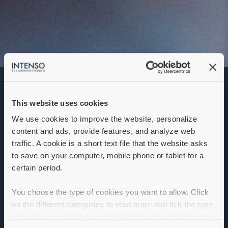
Serviceingenjör /
Servicetekniker
This website uses cookies
Denna annons går inte längre att söka. Se
alla lediga jobb
här
.
We use cookies to improve the website, personalize
content and ads, provide features, and analyze web
traffic. A cookie is a short text file that the website asks
to save on your computer, mobile phone or tablet for a
certain period.
You choose the type of cookies you want to allow. Click
on the different categories to read more and tick the type
of cookies you want to accept. Necessary cookies must