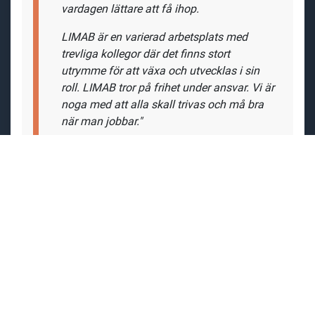
vardagen lättare att få ihop.
LIMAB är en varierad arbetsplats med
trevliga kollegor där det finns stort
utrymme för att växa och utvecklas i sin
roll. LIMAB tror på frihet under ansvar. Vi är
noga med att alla skall trivas och må bra
när man jobbar."
Dina arbetsuppgifter
Som serviceingenjör hos LIMAB AB
arbetar du med
driftsättning, service, support och utbildning av våra
avancerade mätsystem. Våra system används inom
flera affärsområden och installeras globalt, vilket
innebär att tjänsten inkluderar resor både inom Sverige
och internationellt.