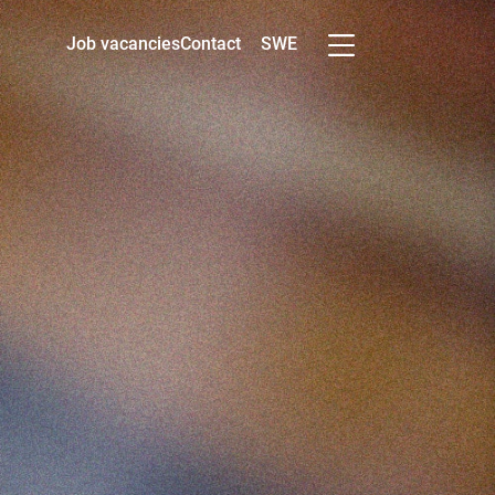
SWE
Job vacancies
Contact