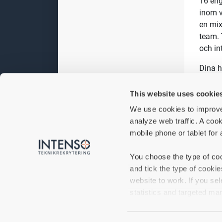
16 eng
inom v
en mix
team. 
och in
Dina 
Le
This website uses cookie
Job
We use cookies to improve
rät
analyze web traffic. A cook
Säk
mobile phone or tablet for 
ar
Ver
You choose the type of coo
sam
and tick the type of cooki
Akt
website to work. If you sel
Du utg
statistics and targeted mar
förvän
arbeta
If you do not accept certa