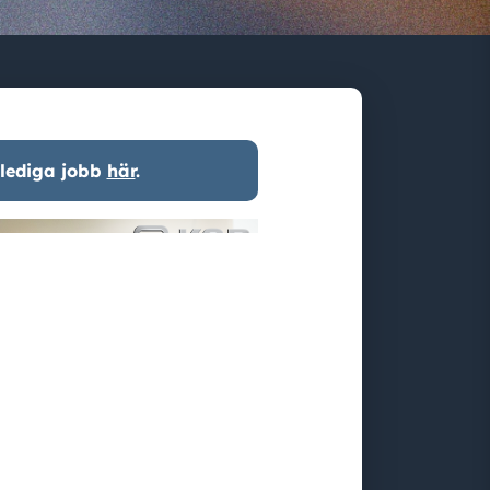
 lediga jobb
här
.