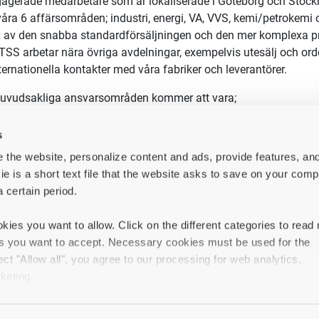
agerade medarbetare som är lokaliserade i Göteborg och Stoc
åra 6 affärsområden; industri, energi, VA, VVS, kemi/petrokemi o
 av den snabba standardförsäljningen och den mer komplexa pro
TSS arbetar nära övriga avdelningar, exempelvis utesälj och ord
ternationella kontakter med våra fabriker och leverantörer.
huvudsakliga ansvarsområden kommer att vara
;
da och motivera
avdelningen genom coachning och utveckling
s
ba med kundsupport i världsklass, där vi säkerställer att vi offerer
 the website, personalize content and ads, provide features, an
t deadline
ie is a short text file that the website asks to save on your comp
erställa att företagets processer följs, kontinuerligt förbättras
a certain period.
betsvardagen
ka för samarbete med andra avdelningar för att säkerställa en 
kies you want to allow. Click on the different categories to read
t ett starkt kundfokus.
es you want to accept. Necessary cookies must be used for the
ivt jobba med att företagets affärsplan och säljstrategi
ect "Allow all", you agree to our processing for web analytics,
år från vårt kontor i Göteborg och rapporterar direkt till VD. S
keting.
tas du ta ett gemensamt ansvar för hela företagets utveckling 
r vi tillsammans för att driva företaget framåt och säkerställa lån
in types of cookies, your experience of the website may be impai