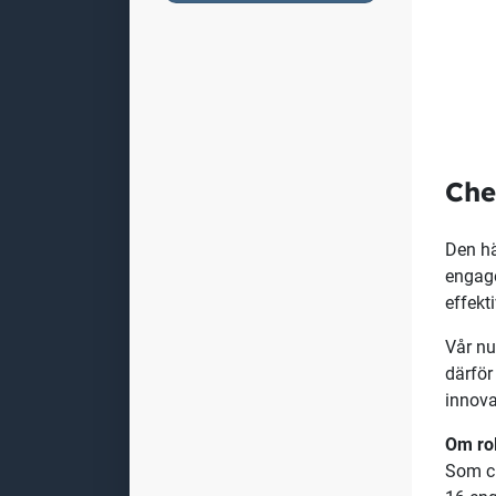
Che
Den hä
engage
effekt
Vår nu
därför 
innova
Om ro
Som ch