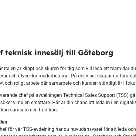
f teknisk innesälj till Göteborg
r rollen är klippt och skuren för dig som vill leda ett team där 
rar och utvecklar medarbetarna. På det viset skapar du förutsättn
ivt och roligt arbete där samarbete och kunden ständigt är i fok
varande chef på avdelningen Technical Sales Support (TSS) går 
söker vi nu en ersättare. Här är din chans att leda in i en digitali
tion samsas med tradition.
llen
ef för vår TSS-avdelning har du huvudansvaret för att leda och