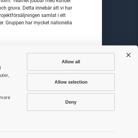
kholm.
Teamet jobbar med kunder
ch gruva. Detta innebär att vi har
jektförsäljningen samlat i ett
er. Gruppen har mycket nationella
Allow all
ar rätt saker till rätt kvalitet och
d
uter,
 och implementeras i
Allow selection
smidig och effektiv arbetsgång
 more
Deny
om aktiv medlem i ledningsgruppen
och framgång. I ledningsgruppen
gsiktig tillväxt.
red.