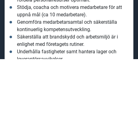
Se till att produktkvaliteten upprätthålls och att
arbetsrutiner följs.
Följa upp och rapportera nyckeltal för produktion
och lager.
Planera och prioritera ordrar i samarbete med
Kundsupport.
Säkerställa en effektiv daglig drift genom att
fördela personalresurser optimalt.
Stödja, coacha och motivera medarbetare för att
uppnå mål (ca 10 medarbetare).
Genomföra medarbetarsamtal och säkerställa
kontinuerlig kompetensutveckling.
Säkerställa att brandskydd och arbetsmiljö är i
enlighet med företagets rutiner.
Underhålla fastigheter samt hantera lager och
leverantörsavvikelser.