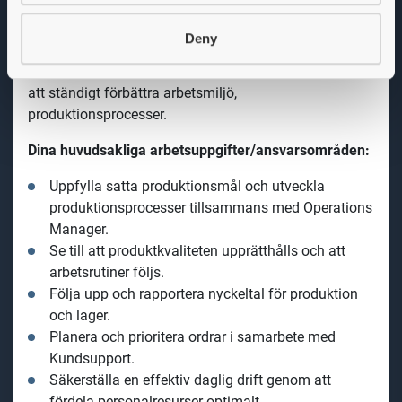
kompromissa med sin säkerhet. Smarta funktioner,
hög bekvämlighet och användarvänlighet gör det lätt
Deny
att ha på sig hörselskyddet hela tiden.
https://www.hellbergsafety.se
Som Produktionschef kommer du att vara ansvarig för
att uppfylla satta produktionsmål samt att fastställda
kvalitetsmål uppnås. Du ansvarar för personal inom
tillverkning, montering/packning och lager. Du planerar
bemanning och produktion och ser till att inköp och
materialhantering är välintegrerade i
produktionsplaneringen.Genom ditt arbete bidrar du till
att ständigt förbättra arbetsmiljö,
produktionsprocesser.
Dina huvudsakliga arbetsuppgifter/ansvarsområden:
Uppfylla satta produktionsmål och utveckla
produktionsprocesser tillsammans med Operations
Manager.