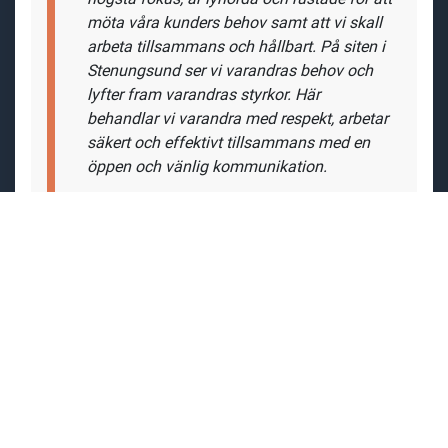
möta våra kunders behov samt att vi skall
arbeta tillsammans och hållbart. På siten i
Stenungsund ser vi varandras behov och
lyfter fram varandras styrkor. Här
behandlar vi varandra med respekt, arbetar
säkert och effektivt tillsammans med en
öppen och vänlig kommunikation.
Det är fantastiska människor som arbetar
på Grace Catalyst AB. Vi är ett litet familjärt
företag lokalt med internationella
kopplingar och möjligheter. Varje
medarbetare är en viktig del av
verksamheten och alla har ett stort
engagemang och visar på ett stort
ansvarstagande."
Läs mer om livet på Grace Catalyst AB.