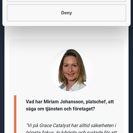
interna förbättringsförslag. Du är även med
och stöttar
Deny
produktionsteamet i dagliga utmaningar tillsammans
med dina kollegor.
Vad har Miriam Johansson, platschef, att
säga om tjänsten och företaget?
"Vi på Grace Catalyst har alltid säkerheten i
högsta fokus, är lyhörda och rustade för att