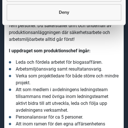
På
anläggningen i Mörrum är vi ca 45
medarbetare.
Du kommer att ansvara för och utveckla, leda och
Deny
fördela arbetet inom biogasavdelningen som består av
fem personer.
Du säkerställer drift och underhåll av
produktionsanläggningen där säkerhetsarbete och
arbetsmiljöarbete alltid går först!
I uppdraget som produktionschef ingår:
Leda och fördela arbetet för biogasaffären.
Arbetsmiljöansvarig samt resultatansvarig.
V
erka som projektledare för både större och mindre
projekt.
Att som medlem i avdelningens ledningsteam
tillsammans med övriga inom ledningsteamet
aktivt bidra till att utveckla, leda och följa upp
avdelningens verksamhet.
Personalansvar för ca 5 personer.
Att inom ramen för den egna affärsenhetens