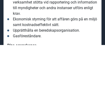
verksamhet stötta vid rapportering och information
till myndigheter och andra instanser utförs enligt
krav.
Ekonomisk styrning för att affären görs på en miljö
samt kostnadseffektivt sätt.
Upprätthålla en beredskapsorganisation.
Gasföreståndare.
Dina egenskaper:
Till tjänsten som Produktionschef söker vi dig som
är
en lyhörd och tydlig ledare som kan bygga
förtroende. Ditt coachande förhållningssätt och din
förmåga att kommunicera är nyckeln till att låta våra
medarbetare utvecklas och växa.
Din drivkraft och
initiativförmåga är kärnan i vår
strävan efter kontinuerlig förbättring, och med
ett
strukturerat och metodiskt arbetssätt
bidrar du till en
arbetsmiljö där varje dag blir lite bättre.
Du är en trygg