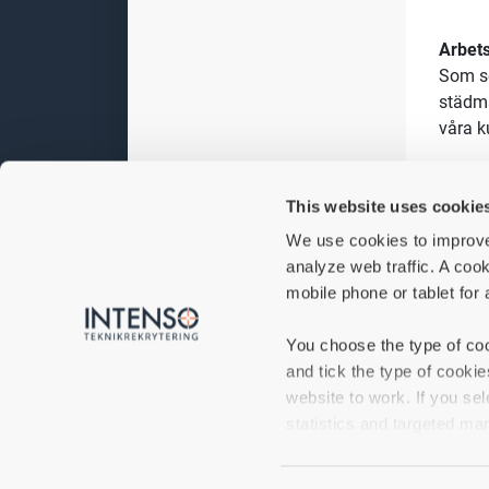
Arbets
Som se
städma
våra k
Rollen
underh
This website uses cookie
jobbpl
We use cookies to improve
servi
analyze web traffic. A cook
mobile phone or tablet for 
Du
har
landet
You choose the type of coo
framg
and tick the type of cooki
Dina h
website to work. If you sel
statistics and targeted mar
Att
Fe
If you do not accept certa
Att