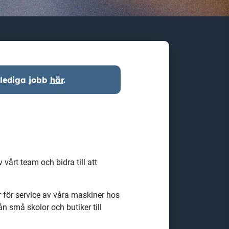
 lediga jobb
här
.
 vårt team och bidra till att
r för service av våra maskiner hos
ån små skolor och butiker till