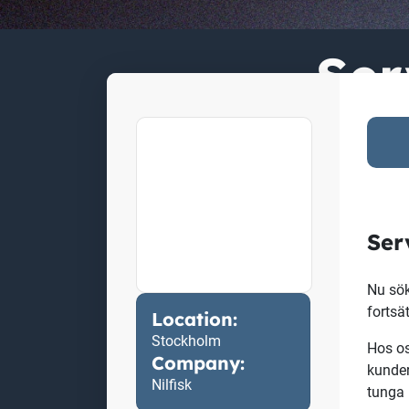
Ser
Ser
Nu sök
fortsät
Location:
Stockholm
Hos os
Company:
kunder
Nilfisk
tunga 