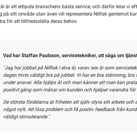
ål är att erbjuda branschens bästa service, och därför letar vi ef
ig på sitt område utan även vill representera Nilfisk gentemot kun
xtra för att tillfredsställa deras behov.
Vad har Staffan Paulsson, servicetekniker, att säga om tjäns
"Jag har jobbat på Nilfisk i elva år, varav sex år som servicete
dagen trivts väldigt bra på jobbet. Vi har en bra stämning, bra 
under ansvar. Alla hjälps åt och man känner att man kan prata
positivt gäng som månar om kunden och hjälper varandra för 
De största fördelarna är friheten att själv styra sitt arbete och 
något nytt. Att lösa problem och få positiv feedback från kun
väldigt stimulerande."