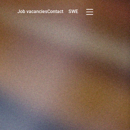
SWE
Job vacancies
Contact