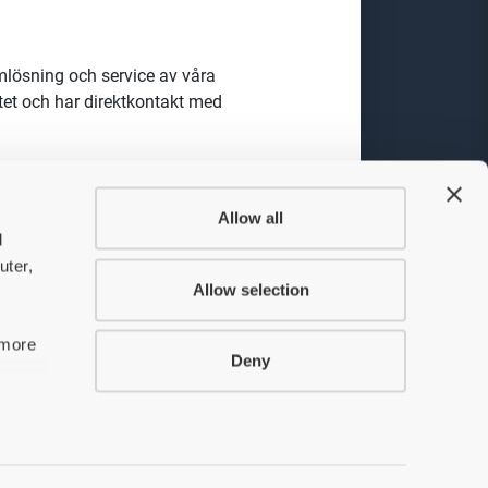
mlösning och service av våra
ltet och har direktkontakt med
iska problem, utför service och
 våra digitala verktyg hanterar du
Allow all
 av marknadens ledande
d
uter,
Allow selection
från dina kollegor runt om i
sättningarna att vara
 more
Deny
ner
red.
era sin drift