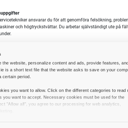
uppgifter
rvicetekniker
ansvarar du för att genomföra felsökning, proble
skiner och högtryckstvättar. Du a
rbetar självständigt ute på fä
under.
 som servicetekniker innebär att du analyserar och åtgärdar tekn
ållsarbete samt ger support till våra kunder. Genom att använda
s
anering, rapportering och materialförsörjning. Vi använder ett
 the website, personalize content and ads, provide features, an
cesystem
och all administrativ hantering sker via en iPad.
ie is a short text file that the website asks to save on your comp
a certain period.
 ett nära samarbete och stöd från vår verkstad i Göteborg samt 
.
Du får en grundlig introduktion för att du ska ha de bästa förut
kies you want to allow. Click on the different categories to read
ångsrik tillsammans med oss.
es you want to accept. Necessary cookies must be used for the
uvudsakliga arbetsuppgifter
innefattar:
ect "Allow all", you agree to our processing for web analytics,
keting.
 serva och underhålla våra produkter ute hos kund
lsökning och problemlösning av våra automatiserade städmaski
in types of cookies, your experience of the website may be impai
 hjälpa kunderna genom att ge tips och idéer på hur de kan optim