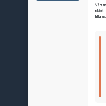
Vårt m
skickl
lilla e