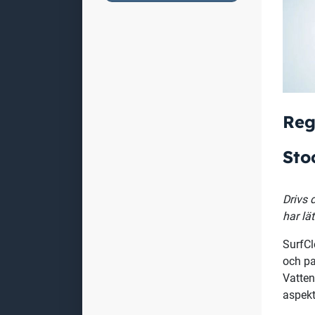
Reg
Sto
Drivs 
har lät
SurfCl
och pa
Vatten
aspekt