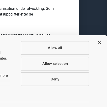
anisation under utveckling. Som
tsuppgifter efter de
är du bearbetar samt utvecklar
a medför att det i tjänsten ingår
Allow all
d
kter från flera perspektiv, såsom
uter,
erkar inom oljeraffinaderier,
Allow selection
från start till slut. Du kommer
ta nästa steg kommande två-fyra
 more
ed övriga säljorganisationen,
Deny
organisationer. Arbetsuppgiterna
mer även:
red.