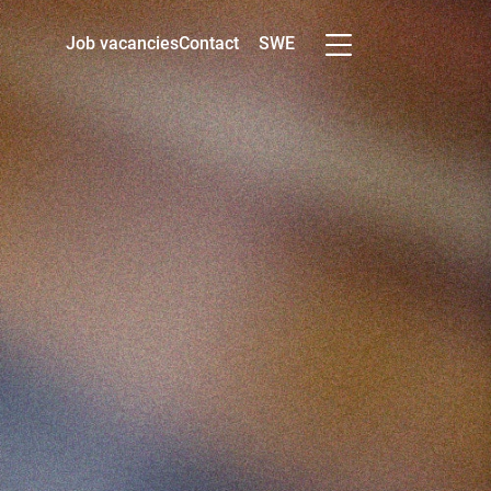
SWE
Job vacancies
Contact