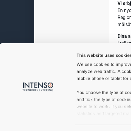
Vi erb
En nyc
Region
målsät
Dina a
I roll
både 
This website uses cookie
en del 
We use cookies to improve
Du k
analyze web traffic. A cook
Life C
mobile phone or tablet for 
gruvor
också 
You choose the type of coo
åren.
and tick the type of cooki
med må
website to work. If you sel
som
R
statistics and targeted mar
Ans
If you do not accept certa
Föl