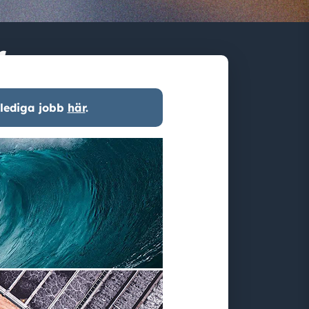
r
 lediga jobb
här
.