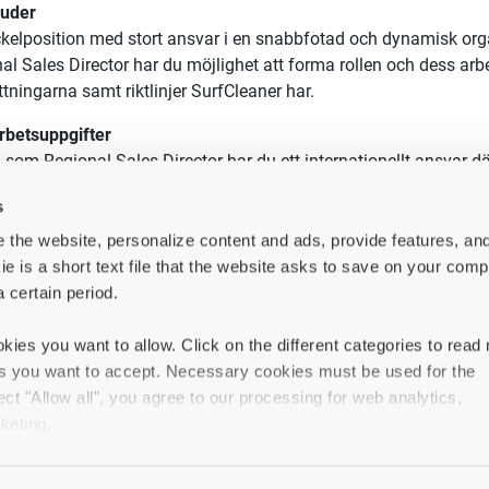
juder
kelposition med stort ansvar i en snabbfotad och dynamisk org
al Sales Director
har du möjlighet att forma rollen och dess arbe
tningarna samt riktlinjer SurfCleaner har.
rbetsuppgifter
en som
Regional Sales Director
har du ett internationellt ansvar d
nya
och befintliga kunder och distrubitörer runt om i
Europa.
Dett
s
resor vilket du ser som ett positivt inslag.
 the website, personalize content and ads, provide features, an
ommer
ansvara för vår produktförsäljning men även sälja in produ
ie is a short text file that the website asks to save on your comp
ycle Cost, hållbarhet och service. Kunderna som du ansvarar för v
a certain period.
, stålverk och hamnar. Du driver självständigt affärsprocesserna 
via marknadsanalyser vara drivande var/hur SurfCleaner skall 
kies you want to allow. Click on the different categories to read
 Som
Regional Sales Director
kommer att ha ett nära samarbete m
es you want to accept. Necessary cookies must be used for the
let att få våra kunder att se hur vi kan addera värde till deras 
ect "Allow all", you agree to our processing for web analytics,
egional Sales Director
är både taktiska och strategiska. Du kom
keting.
vara för att upprätta säljbudget med din region
in types of cookies, your experience of the website may be impai
ja upp planer och prognoser