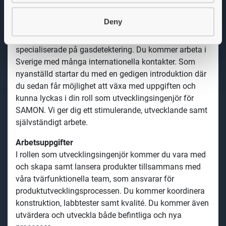
Vi erbjuder
Deny
Som utvecklingsingenjör kommer du att få arbeta i en
kompetent organisation under tillväxt, som är
specialiserade på gasdetektering. Du kommer arbeta i
Sverige med många internationella kontakter. Som
nyanställd startar du med en gedigen introduktion där
du sedan får möjlighet att växa med uppgiften och
kunna lyckas i din roll som utvecklingsingenjör för
SAMON. Vi ger dig ett stimulerande, utvecklande samt
självständigt arbete.
Arbetsuppgifter
I rollen som utvecklingsingenjör kommer du
vara med
och skapa
samt lansera produkter tillsammans med
våra tvärfunktionella team, som ansvarar för
produktutvecklingsprocessen. Du kommer koordinera
konstruktion, labbtester samt kvalité. Du kommer även
utvärdera
och utveckla både befintliga och nya