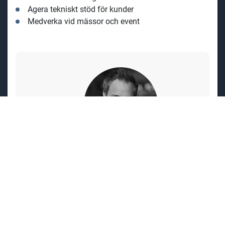
Agera tekniskt stöd för kunder
Medverka vid mässor och event
Vad har Peter Gibson, F&B Sales Manager
Nordics att säga om hur det är att jobba
på Kersia?
"När Kersia Sweden AB bildades sommaren
2021 fick jag chansen att vara med och