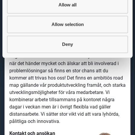
kontoret behövs en ambition att lära sig svenska
Allow all
språket om du inte redan pratar det. Vi kör dagliga
stand-ups på engelska tillsammans med kollegor
utomlands.
Allow selection
Vi erbjuder
På Stockholmskontoret har Smartoptics många
Deny
avdelningsfunktioner på ett och samma ställe. Det är
högt i tak och man blir involverad i mycket. Gillar du
när det händer mycket och älskar att bli involverad i
problemlösningar så finns en stor chans att du
kommer att trivas hos oss! Det finns en ambitiös road
map gällande vår produktutveckling framåt, och starka
utvecklingsmöjligheter för våra medarbetare. Vi
kombinerar arbete tillsammans på kontoret några
dagar i veckan men är i övrigt flexibla vad gäller
distansarbete. Vi sätter stor vikt vid att vara lyhörda,
pålitliga och innovativa.
Kontakt och ansökan