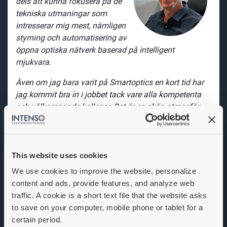
dels att kunna fokusera på de
tekniska utmaningar som
intresserar mig mest, nämligen
styrning och automatisering av
öppna optiska nätverk baserad på intelligent
mjukvara.
Även om jag bara varit på Smartoptics en kort tid har
jag kommit bra in i jobbet tack vare alla kompetenta
och välkomnande kollegor. Det är en skön atmosfär
med kreativa personer som jobbar mot gemensamma
mål. Man diskuterar och hjälps åt för att komma fram
till lösningar på de problem som uppstår längs vägen.
Utöver jobbet är det trevligt med organiserade sociala
This website uses cookies
evenemang och idrottsaktiviteter.
We use cookies to improve the website, personalize
content and ads, provide features, and analyze web
En fördel som jag ser med att jobba på ett relativt litet
traffic. A cookie is a short text file that the website asks
företag är att man får en bra överblick över de olika
to save on your computer, mobile phone or tablet for a
produkterna och hur saker hänger ihop, samt en
certain period.
förståelse för den strategiska inriktningen."