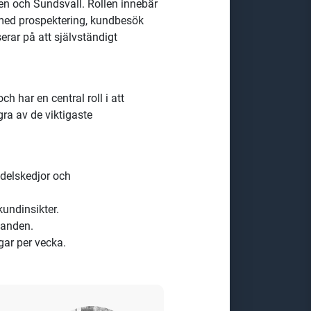
rra Sverige. Rollen innebär att
 Du arbetar nära kunder och hittar
ingsmöjligheter.
at och ansvar för att driva
en och Sundsvall. Rollen innebär
 med prospektering, kundbesök
rar på att självständigt