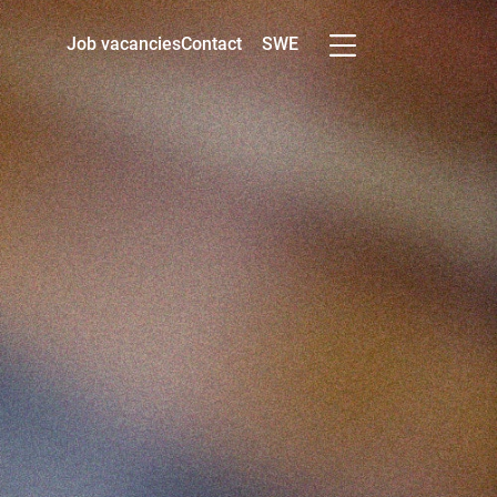
SWE
Job vacancies
Contact