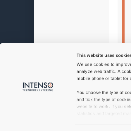
Arbets
Som sä
utveck
arbets
Dri
Byg
åte
This website uses cookie
Ide
We use cookies to improve
Gen
analyze web traffic. A cook
Utf
mobile phone or tablet for 
You choose the type of coo
and tick the type of cooki
website to work. If you sel
statistics and targeted mar
If you do not accept certa