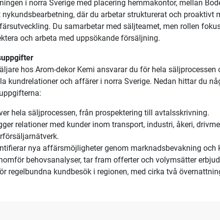
jare till norra Sverige
ekor Kemi söker en säljare för att stärka företagets närvaro i no
kundrelationer och ta ansvar i en region med industriell tillväxt.
färsmöjligheter. Vi erbjuder en dynamisk miljö och goda utveckl
änsten
ljare hos Arom-dekor Kemi kommer du att ha ett stort eget mand
jningen i norra Sverige med placering hemmakontor, mellan Bod
 nykundsbearbetning, där du arbetar strukturerat och proaktivt
färsutveckling. Du samarbetar med säljteamet, men rollen fokuse
ktera och arbeta med uppsökande försäljning.