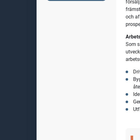
Säl
Arom‑d
bygga 
nya af
Om tj
Som sä
försäl
främst
och af
prospe