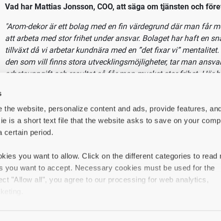
uppgifter
ljare hos Arom-dekor Kemi ansvarar du för hela säljprocessen och
la kundrelationer och affärer i norra Sverige. Nedan hittar du nå
uppgifterna:
ver hela säljprocessen, från prospektering till avtalsskrivning.
ger relationer med kunder inom transport, industri, åkeri, drivm
rförsäljarnätverk.
s
ntifierar nya affärsmöjligheter genom marknadsbevakning och k
 the website, personalize content and ads, provide features, an
omför behovsanalyser, tar fram offerter och volymsätter erbju
ie is a short text file that the website asks to save on your comp
ör regelbundna kundbesök i regionen, med cirka två övernattnin
a certain period.
kies you want to allow. Click on the different categories to read
es you want to accept. Necessary cookies must be used for the
ect "Allow all", you agree to our processing for web analytics,
Vad har Mattias Jonsson, COO, att säga om tjänsten och före
keting.
"Arom-dekor är ett bolag med en fin värdegrund där man får mö
att arbeta med stor frihet under ansvar. Bolaget har haft en s
in types of cookies, your experience of the website may be impai