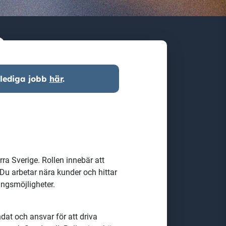
e
 lediga jobb
här
.