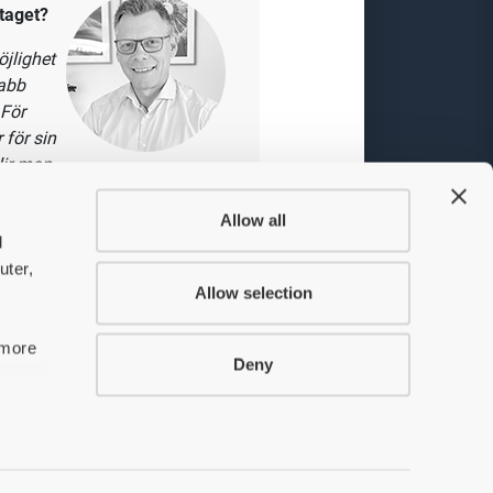
 har en central roll i att
gra av de viktigaste
edelskedjor och
Allow all
undinsikter.
d
danden.
uter,
gar per vecka.
Allow selection
 more
Deny
taget?
jlighet
nabb
red.