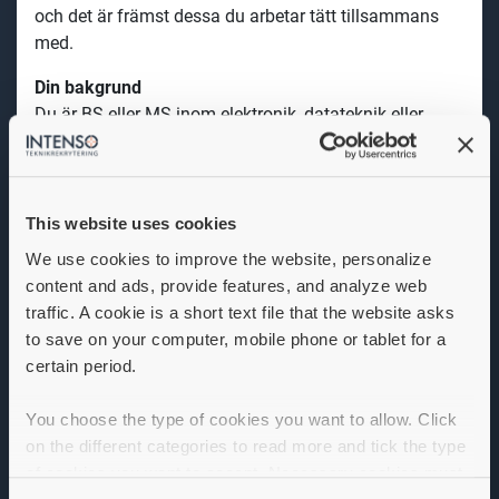
och det är främst
dessa du arbetar tätt tillsammans
med.
Din bakgrund
Du är BS eller MS inom elektronik, datateknik eller
motsvarande med några års erfarenhet inom:
programmering i C++, Linux och gärna bare metal
mjukvaruutveckling för inbyggda system
This website uses cookies
produktutveckling som givit allmän god förståelse
We use cookies to improve the website, personalize
för elektronik
content and ads, provide features, and analyze web
dokumentation i både svenska och engelska
traffic. A cookie is a short text file that the website asks
språket
to save on your computer, mobile phone or tablet for a
Eftersom produkterna är utvecklade för att uppfylla
certain period.
olika standarder för säkerhet och brand- och
gasdetektering är det en fördel om du har erfarenhet
You choose the type of cookies you want to allow. Click
av funktionell säkerhet eller relaterade standarder.
on the different categories to read more and tick the type
of cookies you want to accept. Necessary cookies must
Din profil