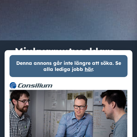
Mjukvaruutvecklare -
inbyggda system
Denna annons går inte längre att söka. Se
alla lediga jobb
här
.